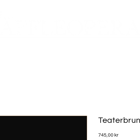
TER
ÄNGLAGÅRD
PRESSLÄPP ÄNGLAGÅRD
TEATEREXP
Teaterbru
Pris
745,00 kr