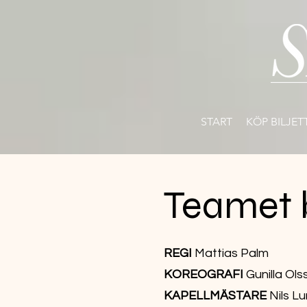
START
KÖP BILJET
Teamet
REGI
Mattias Palm
KOREOGRAFI
Gunilla Ols
KAPELLMÄSTARE
Nils L