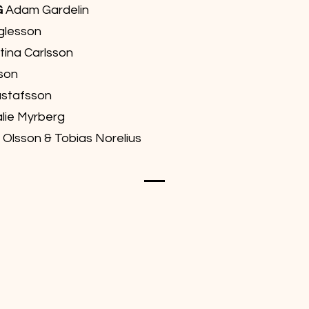
G
Adam Gardelin
glesson
stina Carlsson
son
ustafsson
lie Myrberg
 Olsson & Tobias Norelius