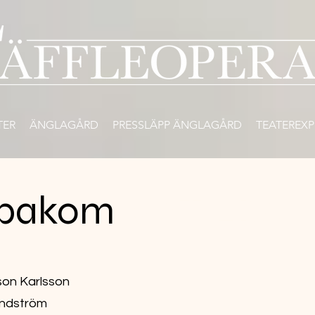
TER
ÄNGLAGÅRD
PRESSLÄPP ÄNGLAGÅRD
TEATEREXP
 bakom
MATILDA
son Karlsson
undström