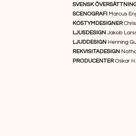
SVENSK ÖVERSÄTTNIN
SCENOGRAFI
Marcus En
KOSTYMDESIGNER
Chri
LJUSDESIGN
Jakob Lars
LJUDDESIGN
Henning G
REKVISITADESIGN
Natha
PRODUCENTER
Oskar H.